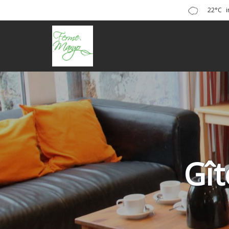
22°C
Gît