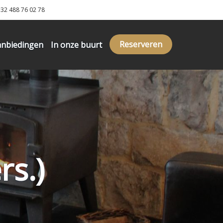
32 488 76 02 78
Reserveren
anbiedingen
In onze buurt
rs.)