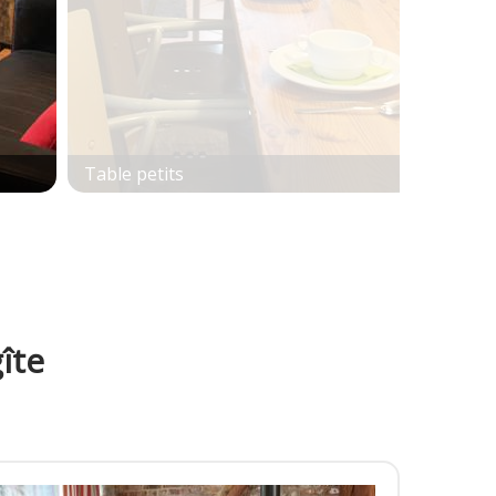
Table petits
îte