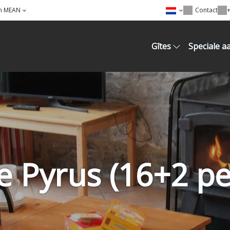
in MEAN
Contact
+
Gîtes
Speciale a
e Pyrus (16+2 pe