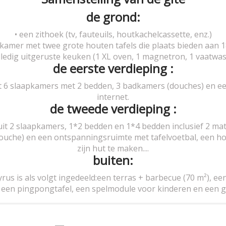
de grond:
• een zithoek (tv, fauteuils, houtkachelcassette, enz.)
kamer met twee grote houten tafels die plaats bieden aan 
lledig uitgeruste keuken (1 XL oven, 1 magnetron, 1 vaatwass
de eerste verdieping :
it 6 slaapkamers met 2 bedden, 3 badkamers (douches) en e
internet.
de tweede verdieping :
uit 2 slaapkamers, 1*2 bedden en 1*4 bedden inclusief 2 m
uche) en een ontspanningsruimte met tafelvoetbal, een ho
zijn hut te maken....
buiten:
rus is als volgt ingedeeld:een terras + barbecue (70 m²), e
 een pingpongtafel, een spelmodule voor kinderen en een g