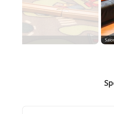
Salo
Sp