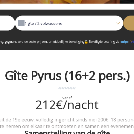
1
gîte /
2
volwassene
ing, gegarandeerd de beste prijzen, onmiddellijke bevestiging
Beveiligde betaling via
Gîte Pyrus (16+2 pers.)
vanaf
212€/nacht
it de 19e eeuw, volledig ingericht sinds mei 2006. 18 perso
d te nemen om elkaar te ontmoeten en samen een evenement 
Samenstelling van de gîte