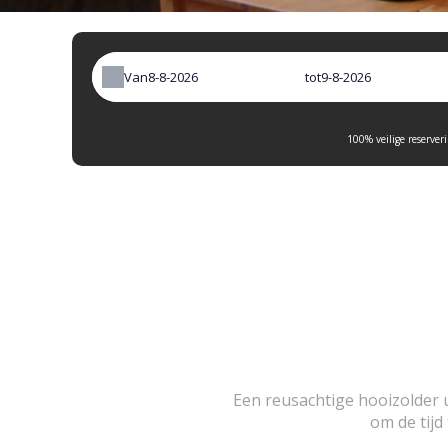
Van
tot
100% veilige reserver
Een reusachtige hooizolder u
om de tij