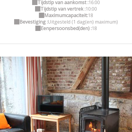
Tijdstip van aankomst :
16:00
Tijdstip van vertrek :
10:00
Maximumcapaciteit:
18
Bevestiging :
Uitgesteld (1 dag(en) maximum)
Eenpersoonsbed(den) :
18