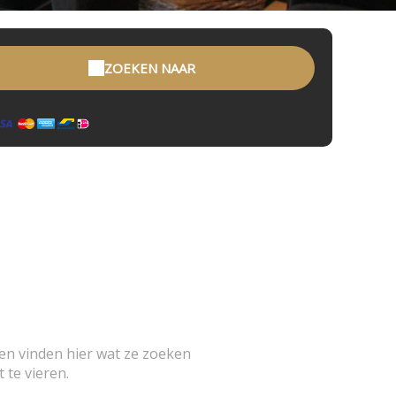
ZOEKEN NAAR
nen vinden hier wat ze zoeken
te vieren.