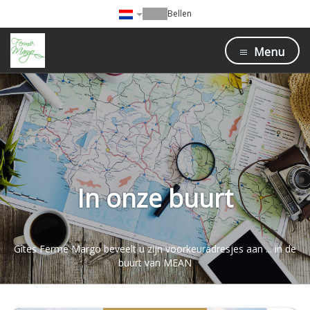
Bellen
Menu
In onze buurt
Gîtes Ferme Margo beveelt u zijn voorkeuradresjes aan ... in de
buurt van MEAN