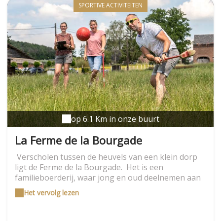
SPORTIVE ACTIVITEITEN
op 6.1 Km in onze buurt
La Ferme de la Bourgade
Verscholen tussen de heuvels van een klein dorp
ligt de Ferme de la Bourgade. Het is een
familieboerderij, waar jong en oud deelnemen aan
de dagelijkse taken. Wij bieden twee activiteiten
Het vervolg lezen
aan: De boerengolf (vrijdag t/m zondag) en
zaterdag (om 11.00 uur) een rit met de tractor
Boerengolf is duidelijk geïnspireerd op het