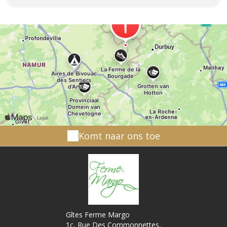
kunt u met een cursus die 3 keer langer en
tweemaal zo diep is, de buitengewone
verscheidenheid aan vormen en kleuren van de
afzettingen van de grot aanschouwen. Je daalt 65
meter onder de grond af om een ondergrondse
rivier te ontdekken en klim 30 meter te voet en 35
meter met de lift.
Komt naar ons toe
Gîtes Ferme Margo
1c, Rue Des Commonnettes,