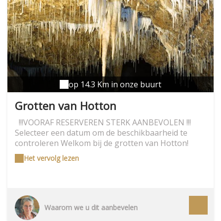
schuilplaats (een kunstwerk gemaakt door een
Belgische kunstenaar) of niet ver weg opgesteld.
Schuilplaatsen en bivakplaatsen zijn alleen bedoeld
voor wandelaars. De boscode is van toepassing en
niet-naleving leidt tot toekenning van boetes (zie
verkoopvoorwaarden). Enkel de bivakzones zijn
toegankelijk op reservatie. Voor
kunstopvangcentra geldt: wie het eerst komt, het
op 14.3 Km in onze buurt
eerst maalt!
Grotten van Hotton
!!!VOORAF RESERVEREN STERK AANBEVOLEN !!!
Selecteer een datum om de beschikbaarheid te
controleren Welkom bij de grotten van Hotton!
Uitzonderlijk natuurlijk erfgoed van Wallonië, de
Het vervolg lezen
grotten van Hotton zijn de enige die volledig
geclassificeerd zijn. Blader door de gigantische
galerijen. Domineer een Canyon van 30 meter.
Overweeg de kwetsbare gordijnen. Hoor het gebrul
van de stroom en ervaar de emotie van de
Waarom we u dit aanbevelen
ondergrondse wereld met onze gidsen. Sinds 2000