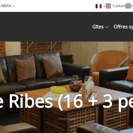
à MEAN
Contact
+
Gîtes
Offres s
e Ribes (16 + 3 pe