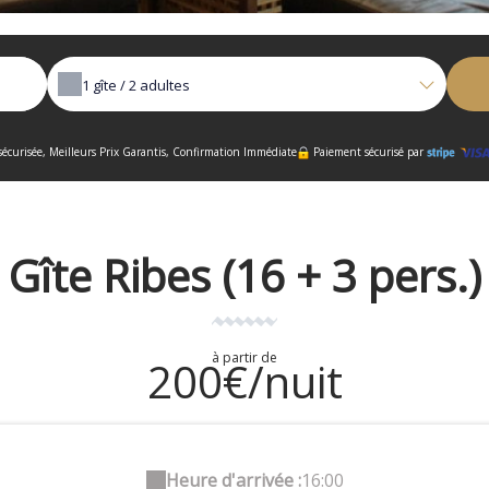
1
gîte /
2
adultes
écurisée, Meilleurs Prix Garantis, Confirmation Immédiate
Paiement sécurisé par
Gîte Ribes (16 + 3 pers.)
à partir de
200€/nuit
Heure d'arrivée :
16:00