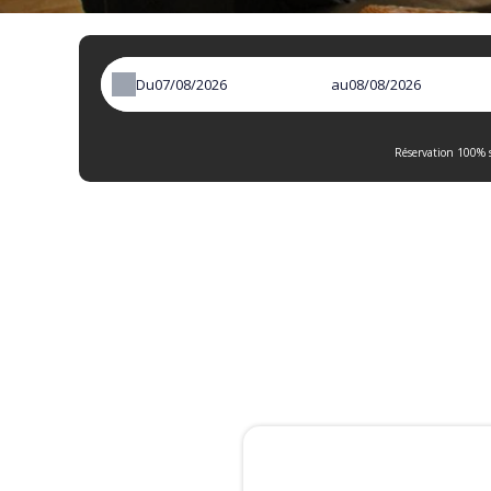
Du
au
Réservation 100% s