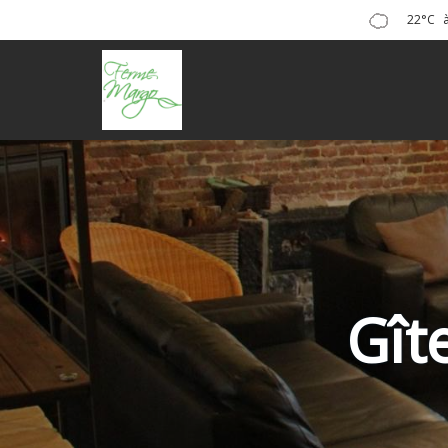
22°C
Gît