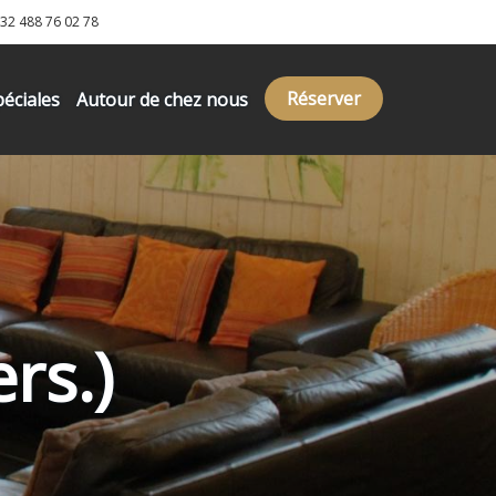
32 488 76 02 78
Réserver
péciales
Autour de chez nous
rs.)